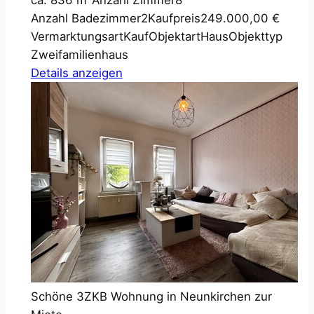
ca. 836 m²
Anzahl Zimmer
8
Anzahl Badezimmer
2
Kaufpreis
249.000,00 €
Vermarktungsart
Kauf
Objektart
Haus
Objekttyp
Zweifamilienhaus
Details anzeigen
Schöne 3ZKB Wohnung in Neunkirchen zur