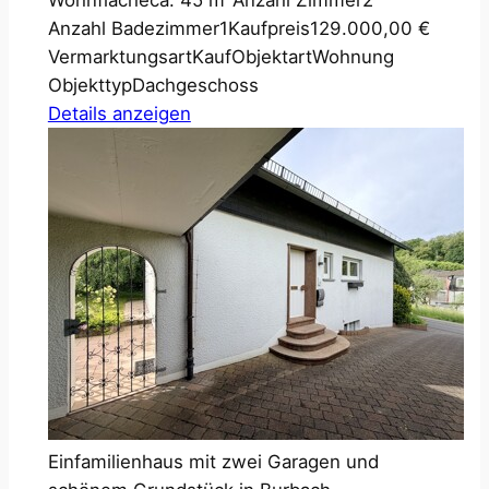
Wohnfläche
ca. 45 m²
Anzahl Zimmer
2
Anzahl Badezimmer
1
Kaufpreis
129.000,00 €
Vermarktungsart
Kauf
Objektart
Wohnung
Objekttyp
Dachgeschoss
Details anzeigen
Einfamilienhaus mit zwei Garagen und