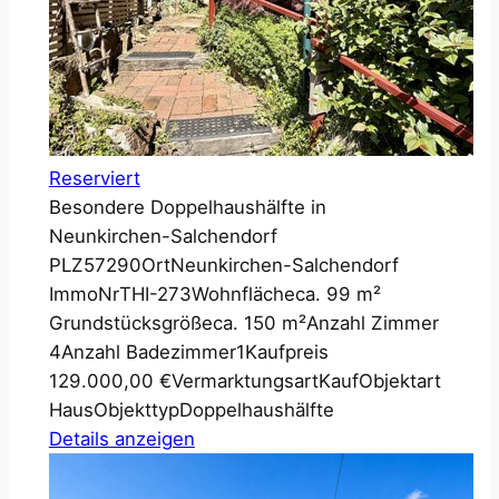
Reserviert
Besondere Doppelhaushälfte in
Neunkirchen-Salchendorf
PLZ
57290
Ort
Neunkirchen-Salchendorf
ImmoNr
THI-273
Wohnfläche
ca. 99 m²
Grundstücksgröße
ca. 150 m²
Anzahl Zimmer
4
Anzahl Badezimmer
1
Kaufpreis
129.000,00 €
Vermarktungsart
Kauf
Objektart
Haus
Objekttyp
Doppelhaushälfte
Details anzeigen