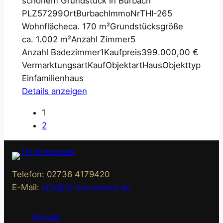
schönem Grundstück in Burbach
PLZ
57299
Ort
Burbach
ImmoNr
THI-265
Wohnfläche
ca. 170 m²
Grundstücksgröße
ca. 1.002 m²
Anzahl Zimmer
5
Anzahl Badezimmer
1
Kaufpreis
399.000,00 €
Vermarktungsart
Kauf
Objektart
Haus
Objekttyp
Einfamilienhaus
Details anzeigen
1
2
Telefon: 02736 4179420
E-Mail:
info@th-immowerk.de
Kontakt