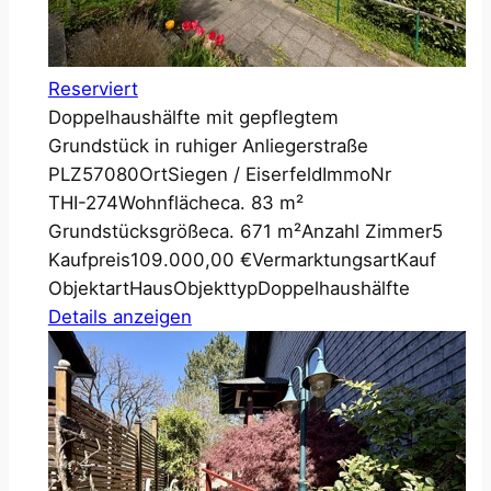
Reserviert
Doppelhaushälfte mit gepflegtem
Grundstück in ruhiger Anliegerstraße
PLZ
57080
Ort
Siegen / Eiserfeld
ImmoNr
THI-274
Wohnfläche
ca. 83 m²
Grundstücksgröße
ca. 671 m²
Anzahl Zimmer
5
Kaufpreis
109.000,00 €
Vermarktungsart
Kauf
Objektart
Haus
Objekttyp
Doppelhaushälfte
Details anzeigen