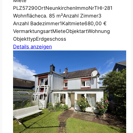
Miete
PLZ
57290
Ort
Neunkirchen
ImmoNr
THI-281
Wohnfläche
ca. 85 m²
Anzahl Zimmer
3
Anzahl Badezimmer
1
Kaltmiete
680,00 €
Vermarktungsart
Miete
Objektart
Wohnung
Objekttyp
Erdgeschoss
Details anzeigen