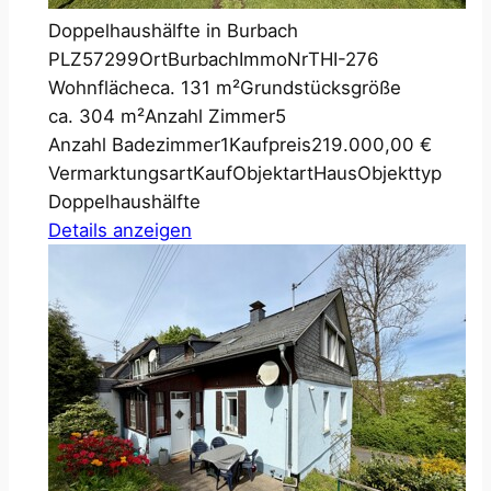
Doppelhaushälfte in Burbach
PLZ
57299
Ort
Burbach
ImmoNr
THI-276
Wohnfläche
ca. 131 m²
Grundstücksgröße
ca. 304 m²
Anzahl Zimmer
5
Anzahl Badezimmer
1
Kaufpreis
219.000,00 €
Vermarktungsart
Kauf
Objektart
Haus
Objekttyp
Doppelhaushälfte
Details anzeigen