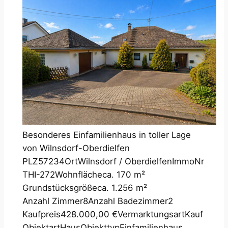
Besonderes Einfamilienhaus in toller Lage
von Wilnsdorf-Oberdielfen
PLZ
57234
Ort
Wilnsdorf / Oberdielfen
ImmoNr
THI-272
Wohnfläche
ca. 170 m²
Grundstücksgröße
ca. 1.256 m²
Anzahl Zimmer
8
Anzahl Badezimmer
2
Kaufpreis
428.000,00 €
Vermarktungsart
Kauf
Objektart
Haus
Objekttyp
Einfamilienhaus