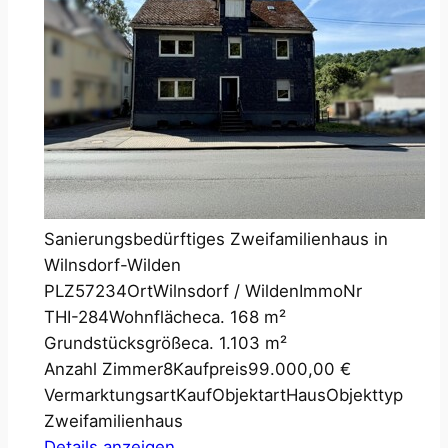
Sanierungsbedürftiges Zweifamilienhaus in
Wilnsdorf-Wilden
PLZ
57234
Ort
Wilnsdorf / Wilden
ImmoNr
THI-284
Wohnfläche
ca. 168 m²
Grundstücksgröße
ca. 1.103 m²
Anzahl Zimmer
8
Kaufpreis
99.000,00 €
Vermarktungsart
Kauf
Objektart
Haus
Objekttyp
Zweifamilienhaus
Details anzeigen