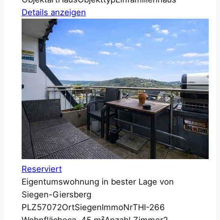
Details anzeigen
Reserviert
Eigentumswohnung in bester Lage von
Siegen-Giersberg
PLZ
57072
Ort
Siegen
ImmoNr
THI-266