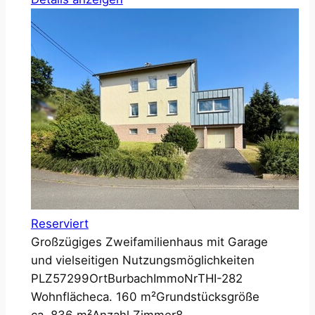
Reserviert
Großzügiges Zweifamilienhaus mit Garage
und vielseitigen Nutzungsmöglichkeiten
PLZ
57299
Ort
Burbach
ImmoNr
THI-282
Wohnfläche
ca. 160 m²
Grundstücksgröße