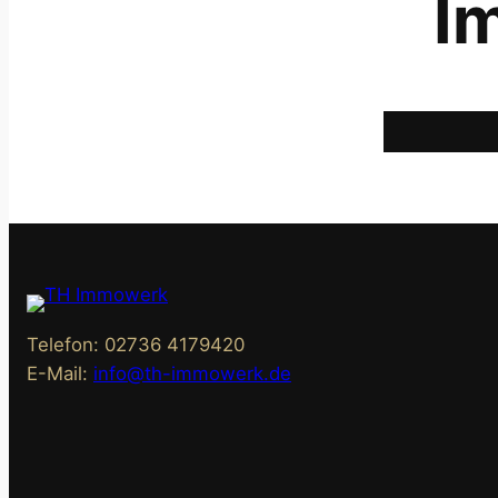
I
Telefon: 02736 4179420
E-Mail:
info@th-immowerk.de