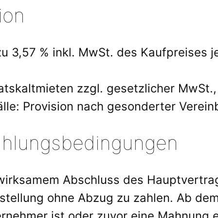
ion
zu 3,57 % inkl. MwSt. des Kaufpreises 
atskaltmieten zzgl. gesetzlicher MwSt.
le: Provision nach gesonderter Verein
 Zahlungsbedingungen
swirksamem Abschluss des Hauptvertrage
ellung ohne Abzug zu zahlen. Ab dem 9
rnehmer ist oder zuvor eine Mahnung er