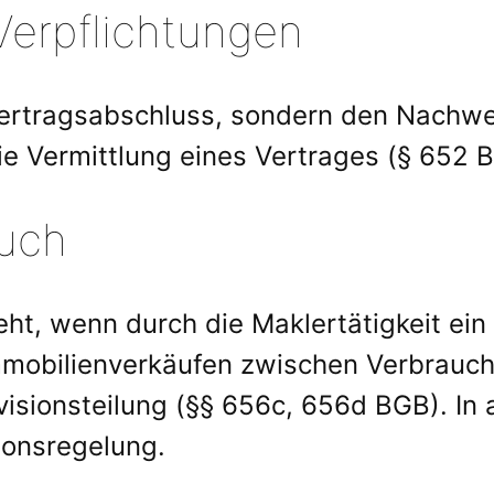
Verpflichtungen
Vertragsabschluss, sondern den Nachwe
e Vermittlung eines Vertrages (§ 652 
ruch
eht, wenn durch die Maklertätigkeit ei
obilienverkäufen zwischen Verbrauche
isionsteilung (§§ 656c, 656d BGB). In a
sionsregelung.