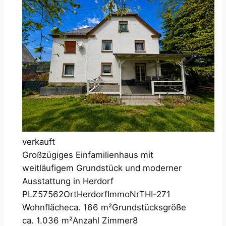
verkauft
Großzügiges Einfamilienhaus mit
weitläufigem Grundstück und moderner
Ausstattung in Herdorf
PLZ
57562
Ort
Herdorf
ImmoNr
THI-271
Wohnfläche
ca. 166 m²
Grundstücksgröße
ca. 1.036 m²
Anzahl Zimmer
8