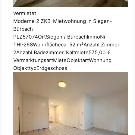
vermietet
Moderne 2 ZKB-Mietwohnung in Siegen-
Bürbach
PLZ
57074
Ort
Siegen / Bürbach
ImmoNr
THI-268
Wohnfläche
ca. 52 m²
Anzahl Zimmer
2
Anzahl Badezimmer
1
Kaltmiete
575,00 €
Vermarktungsart
Miete
Objektart
Wohnung
Objekttyp
Erdgeschoss