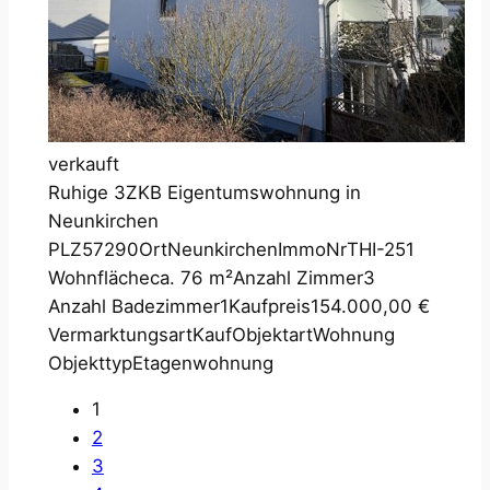
verkauft
Ruhige 3ZKB Eigentumswohnung in
Neunkirchen
PLZ
57290
Ort
Neunkirchen
ImmoNr
THI-251
Wohnfläche
ca. 76 m²
Anzahl Zimmer
3
Anzahl Badezimmer
1
Kaufpreis
154.000,00 €
Vermarktungsart
Kauf
Objektart
Wohnung
Objekttyp
Etagenwohnung
1
2
3