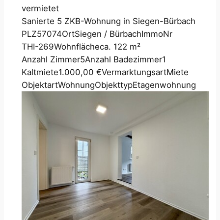
vermietet
Sanierte 5 ZKB-Wohnung in Siegen-Bürbach
PLZ
57074
Ort
Siegen / Bürbach
ImmoNr
THI-269
Wohnfläche
ca. 122 m²
Anzahl Zimmer
5
Anzahl Badezimmer
1
Kaltmiete
1.000,00 €
Vermarktungsart
Miete
Objektart
Wohnung
Objekttyp
Etagenwohnung