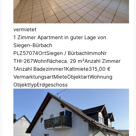
vermietet
1 Zimmer Apartment in guter Lage von
Siegen-Bürbach
PLZ
57074
Ort
Siegen / Bürbach
ImmoNr
THI-267
Wohnfläche
ca. 29 m²
Anzahl Zimmer
1
Anzahl Badezimmer
1
Kaltmiete
315,00 €
Vermarktungsart
Miete
Objektart
Wohnung
Objekttyp
Erdgeschoss