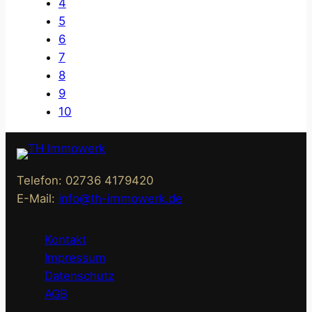
4
5
6
7
8
9
10
Telefon: 02736 4179420
E-Mail:
info@th-immowerk.de
Kontakt
Impressum
Datenschutz
AGB