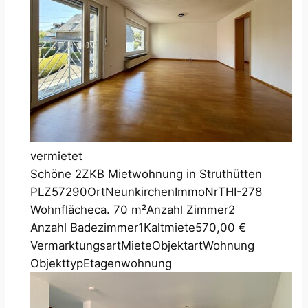
vermietet
Schöne 2ZKB Mietwohnung in Struthütten
PLZ
57290
Ort
Neunkirchen
ImmoNr
THI-278
Wohnfläche
ca. 70 m²
Anzahl Zimmer
2
Anzahl Badezimmer
1
Kaltmiete
570,00 €
Vermarktungsart
Miete
Objektart
Wohnung
Objekttyp
Etagenwohnung