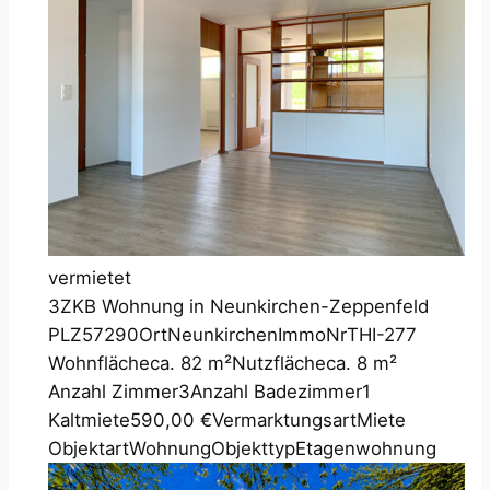
vermietet
3ZKB Wohnung in Neunkirchen-Zeppenfeld
PLZ
57290
Ort
Neunkirchen
ImmoNr
THI-277
Wohnfläche
ca. 82 m²
Nutzfläche
ca. 8 m²
Anzahl Zimmer
3
Anzahl Badezimmer
1
Kaltmiete
590,00 €
Vermarktungsart
Miete
Objektart
Wohnung
Objekttyp
Etagenwohnung