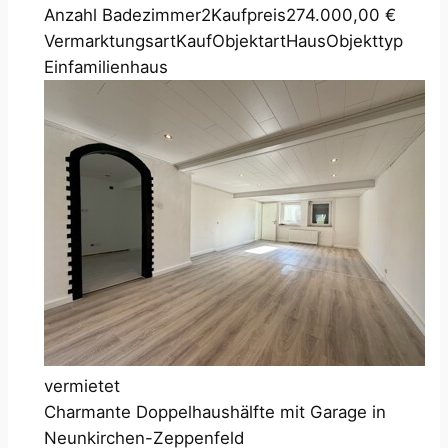
Anzahl Badezimmer
2
Kaufpreis
274.000,00 €
Vermarktungsart
Kauf
Objektart
Haus
Objekttyp
Einfamilienhaus
vermietet
Charmante Doppelhaushälfte mit Garage in
Neunkirchen-Zeppenfeld