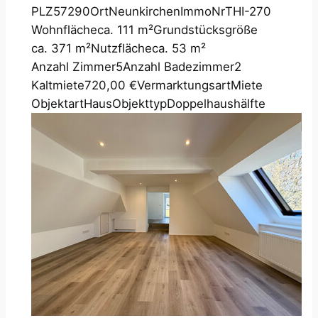
PLZ
57290
Ort
Neunkirchen
ImmoNr
THI-270
Wohnfläche
ca. 111 m²
Grundstücksgröße
ca. 371 m²
Nutzfläche
ca. 53 m²
Anzahl Zimmer
5
Anzahl Badezimmer
2
Kaltmiete
720,00 €
Vermarktungsart
Miete
Objektart
Haus
Objekttyp
Doppelhaushälfte