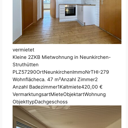
vermietet
Kleine 2ZKB Mietwohnung in Neunkirchen-
Struthütten
PLZ
57290
Ort
Neunkirchen
ImmoNr
THI-279
Wohnfläche
ca. 47 m²
Anzahl Zimmer
2
Anzahl Badezimmer
1
Kaltmiete
420,00 €
Vermarktungsart
Miete
Objektart
Wohnung
Objekttyp
Dachgeschoss