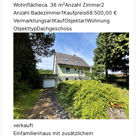
Wohnfläche
ca. 36 m²
Anzahl Zimmer
2
Anzahl Badezimmer
1
Kaufpreis
68.500,00 €
Vermarktungsart
Kauf
Objektart
Wohnung
Objekttyp
Dachgeschoss
verkauft
Einfamilienhaus mit zusätzlichem