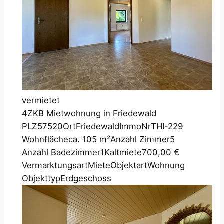
vermietet
4ZKB Mietwohnung in Friedewald
PLZ
57520
Ort
Friedewald
ImmoNr
THI-229
Wohnfläche
ca. 105 m²
Anzahl Zimmer
5
Anzahl Badezimmer
1
Kaltmiete
700,00 €
Vermarktungsart
Miete
Objektart
Wohnung
Objekttyp
Erdgeschoss