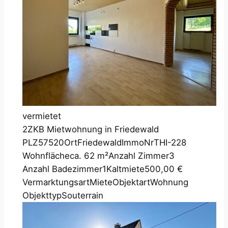
vermietet
2ZKB Mietwohnung in Friedewald
PLZ
57520
Ort
Friedewald
ImmoNr
THI-228
Wohnfläche
ca. 62 m²
Anzahl Zimmer
3
Anzahl Badezimmer
1
Kaltmiete
500,00 €
Vermarktungsart
Miete
Objektart
Wohnung
Objekttyp
Souterrain