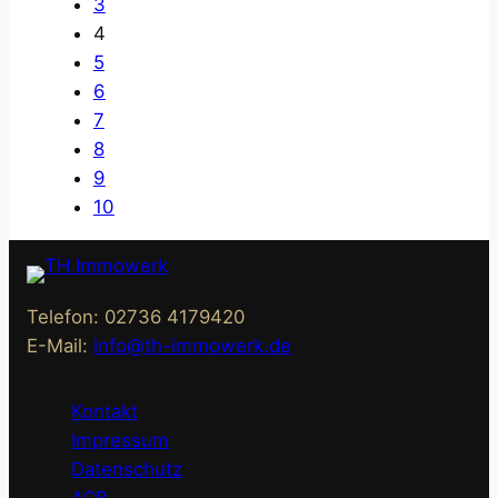
3
4
5
6
7
8
9
10
Telefon: 02736 4179420
E-Mail:
info@th-immowerk.de
Kontakt
Impressum
Datenschutz