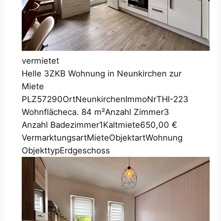
vermietet
Helle 3ZKB Wohnung in Neunkirchen zur
Miete
PLZ
57290
Ort
Neunkirchen
ImmoNr
THI-223
Wohnfläche
ca. 84 m²
Anzahl Zimmer
3
Anzahl Badezimmer
1
Kaltmiete
650,00 €
Vermarktungsart
Miete
Objektart
Wohnung
Objekttyp
Erdgeschoss