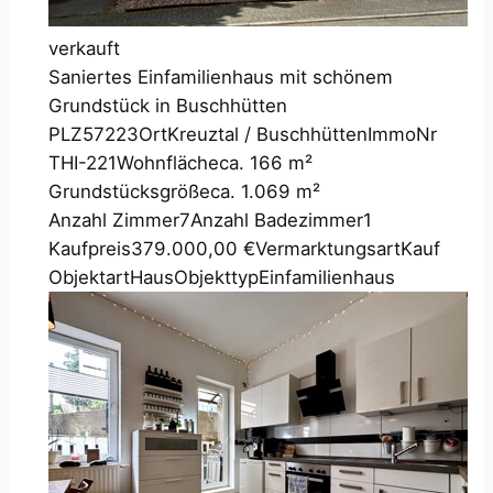
verkauft
Saniertes Einfamilienhaus mit schönem
Grundstück in Buschhütten
PLZ
57223
Ort
Kreuztal / Buschhütten
ImmoNr
THI-221
Wohnfläche
ca. 166 m²
Grundstücksgröße
ca. 1.069 m²
Anzahl Zimmer
7
Anzahl Badezimmer
1
Kaufpreis
379.000,00 €
Vermarktungsart
Kauf
Objektart
Haus
Objekttyp
Einfamilienhaus