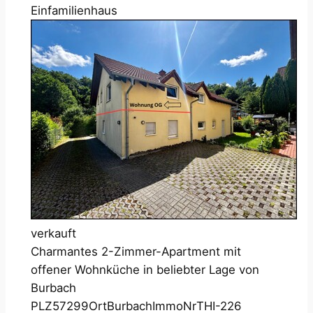
Einfamilienhaus
verkauft
Charmantes 2-Zimmer-Apartment mit
offener Wohnküche in beliebter Lage von
Burbach
PLZ
57299
Ort
Burbach
ImmoNr
THI-226