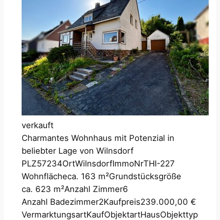
verkauft
Charmantes Wohnhaus mit Potenzial in
beliebter Lage von Wilnsdorf
PLZ
57234
Ort
Wilnsdorf
ImmoNr
THI-227
Wohnfläche
ca. 163 m²
Grundstücksgröße
ca. 623 m²
Anzahl Zimmer
6
Anzahl Badezimmer
2
Kaufpreis
239.000,00 €
Vermarktungsart
Kauf
Objektart
Haus
Objekttyp