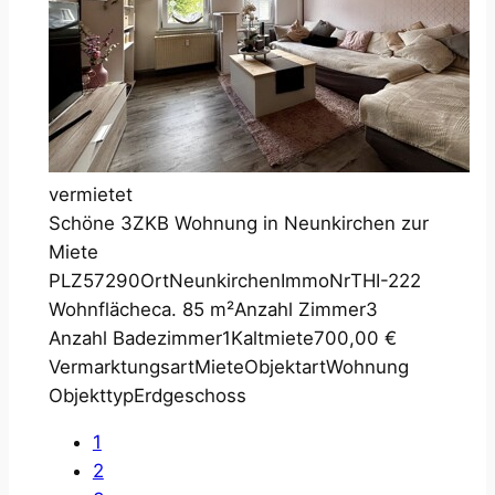
vermietet
Schöne 3ZKB Wohnung in Neunkirchen zur
Miete
PLZ
57290
Ort
Neunkirchen
ImmoNr
THI-222
Wohnfläche
ca. 85 m²
Anzahl Zimmer
3
Anzahl Badezimmer
1
Kaltmiete
700,00 €
Vermarktungsart
Miete
Objektart
Wohnung
Objekttyp
Erdgeschoss
1
2