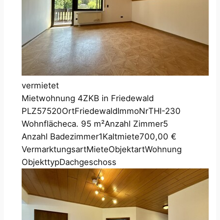
vermietet
Mietwohnung 4ZKB in Friedewald
PLZ
57520
Ort
Friedewald
ImmoNr
THI-230
Wohnfläche
ca. 95 m²
Anzahl Zimmer
5
Anzahl Badezimmer
1
Kaltmiete
700,00 €
Vermarktungsart
Miete
Objektart
Wohnung
Objekttyp
Dachgeschoss