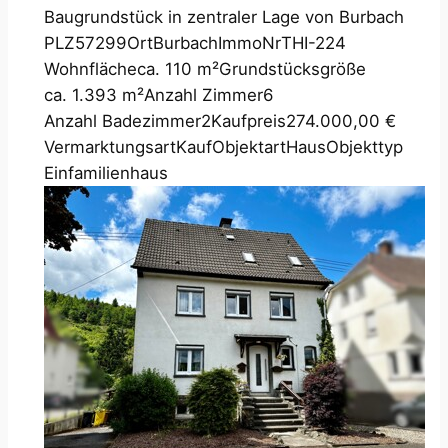
Baugrundstück in zentraler Lage von Burbach
PLZ
57299
Ort
Burbach
ImmoNr
THI-224
Wohnfläche
ca. 110 m²
Grundstücksgröße
ca. 1.393 m²
Anzahl Zimmer
6
Anzahl Badezimmer
2
Kaufpreis
274.000,00 €
Vermarktungsart
Kauf
Objektart
Haus
Objekttyp
Einfamilienhaus